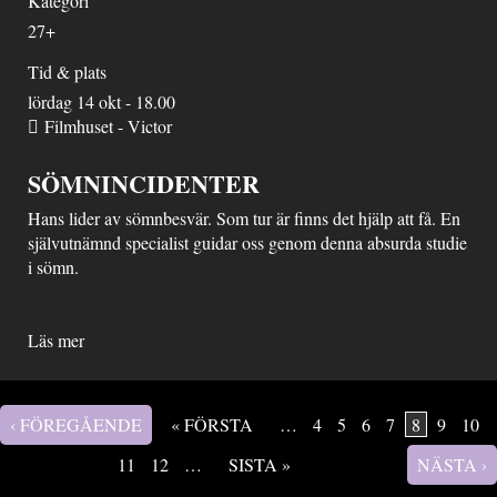
Kategori
27+
Tid & plats
lördag 14 okt - 18.00
Filmhuset - Victor
SÖMNINCIDENTER
Hans lider av sömnbesvär. Som tur är finns det hjälp att få. En
självutnämnd specialist guidar oss genom denna absurda studie
i sömn.
Läs mer
‹ FÖREGÅENDE
« FÖRSTA
…
4
5
6
7
8
9
10
Sidor
11
12
…
SISTA »
NÄSTA ›