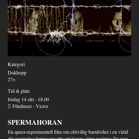
Kategori
Dokhopp
27+
Tid & plats
lördag 14 okt - 18.00
Filmhuset - Victor
SPERMAHORAN
En queer-experimentell film om ofrivillig barnlöshet i en värld
där normativa heterosexuella relationer sätter reglerna för vem