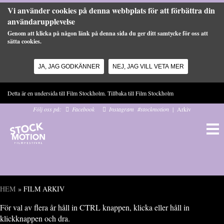
Vi använder cookies på denna webbplats för att förbättra din
användarupplevelse
Genom att klicka på någon länk på denna sida du ger ditt samtycke för oss att
sätta cookies.
JA, JAG GODKÄNNER
NEJ, JAG VILL VETA MER
Hoppa till huvudinnehåll
Detta är en undersida till Film Stockholm. Tillbaka till
Film Stockholm
Följ oss på:
Facebook
Instagram
#stockmotion
|
Arkiv
HEM
» FILM ARKIV
Du är här
För val av flera år håll in CTRL knappen, klicka eller håll in
klickknappen och dra.