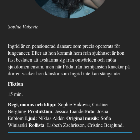
Sophie Vukovic
Ingrid är en pensionerad dansare som precis opererats för
lungcancer. Efter att hon kommit hem från sjukhuset är hon
fast besluten att avskärma sig från omvärlden och möta
sjukdomen ensam, men när Frida från hemtjänsten knackar på
dörren väcker hon känslor som Ingrid inte kan stänga ute.
Fiktion
15 min.
Regi, m
anus och k
lipp:
Sophie Vukovic, Cristine
Produktion
Foto
Berglung
: Jessica Liander
: Josua
Ljud
Original musik
Enblom
: Niklas Aldén
: Sofia
Rollista
Winiarski
: Lisbeth Zachrisson, Cristine Berglund.