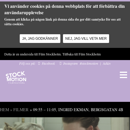
Vi använder cookies på denna webbplats för att förbättra din
användarupplevelse
Genom att klicka på någon länk på denna sida du ger ditt samtycke för oss att
sätta cookies.
JA, JAG GODKÄNNER
NEJ, JAG VILL VETA MER
Hoppa till huvudinnehåll
Detta är en undersida till Film Stockholm. Tillbaka till
Film Stockholm
Följ oss på:
Facebook
Instagram
#stockmotion
|
Arkiv
HEM
»
FILMER
» 09:55 – 11:05, INGRID EKMAN, BERGSGATAN 4B
Du är här