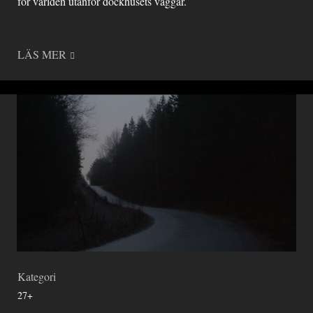
för världen utanför dockhusets väggar.
LÄS MER
Kategori
27+