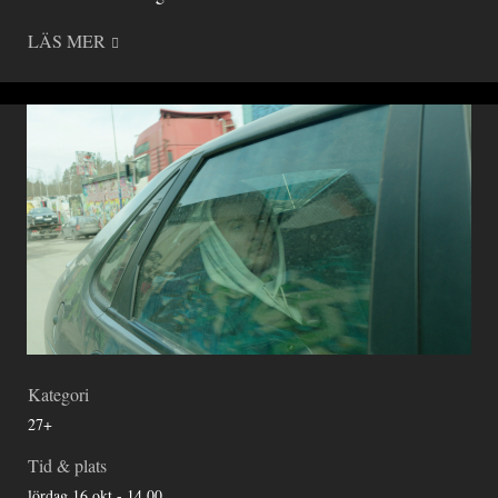
LÄS MER
Kategori
27+
Tid & plats
lördag 16 okt - 14.00