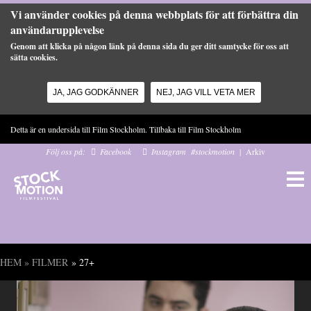
Vi använder cookies på denna webbplats för att förbättra din
användarupplevelse
Genom att klicka på någon länk på denna sida du ger ditt samtycke för oss att
sätta cookies.
JA, JAG GODKÄNNER
NEJ, JAG VILL VETA MER
Hoppa till huvudinnehåll
Detta är en undersida till Film Stockholm. Tillbaka till
Film Stockholm
Följ oss på:
Facebook
Instagram
#stockmotion
|
Arkiv
HEM
»
FILMER
» 27+
Du är här