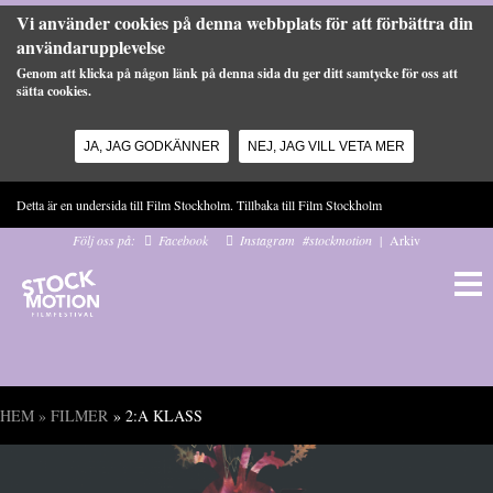
Vi använder cookies på denna webbplats för att förbättra din
användarupplevelse
Genom att klicka på någon länk på denna sida du ger ditt samtycke för oss att
sätta cookies.
JA, JAG GODKÄNNER
NEJ, JAG VILL VETA MER
Hoppa till huvudinnehåll
Detta är en undersida till Film Stockholm. Tillbaka till
Film Stockholm
Följ oss på:
Facebook
Instagram
#stockmotion
|
Arkiv
HEM
»
FILMER
» 2:A KLASS
Du är här