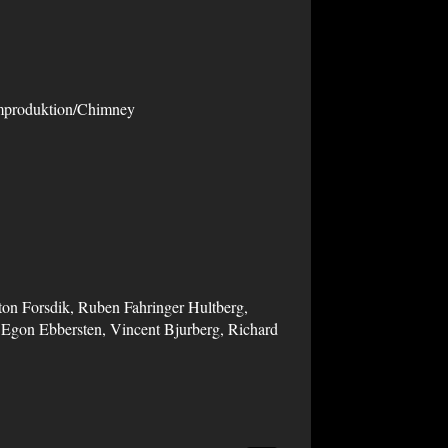
lmproduktion/Chimney
on Forsdik, Ruben Fahringer Hultberg,
Egon Ebbersten, Vincent Bjurberg, Richard