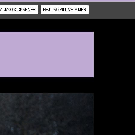
JA, JAG GODKÄNNER
NEJ, JAG VILL VETA MER