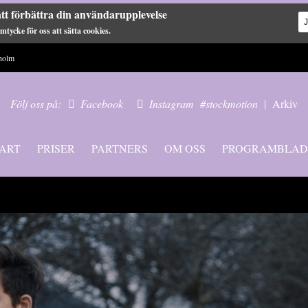
tt förbättra din användarupplevelse
tycke för oss att sätta cookies.
holm
Följ oss på:
Facebook
Instagram
#stockmotion
|
Arkiv
ART
PRISER
PARTNERS
OM OSS
PROGRAMBLAD