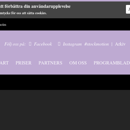
tt förbättra din användarupplevelse
tycke för oss att sätta cookies.
holm
Följ oss på:
Facebook
Instagram
#stockmotion
|
Arkiv
ART
PRISER
PARTNERS
OM OSS
PROGRAMBLAD