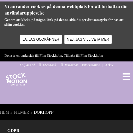
Vi använder cookies på denna webbplats för att förbättra din
användarupplevelse
Genom att klicka på någon länk på denna sida du ger ditt samtycke för oss att
sätta cookies.
JA, JAG GODKÄNNER
NEJ, JAG VILL VETA MER
Hoppa till huvudinnehåll
Detta är en undersida till Film Stockholm. Tillbaka till
Film Stockholm
Följ oss på:
Facebook
Instagram
#stockmotion
|
Arkiv
HEM
»
FILMER
» DOKHOPP
Du är här
GDPR