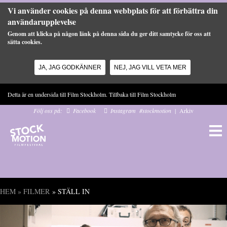
Vi använder cookies på denna webbplats för att förbättra din
användarupplevelse
Genom att klicka på någon länk på denna sida du ger ditt samtycke för oss att
sätta cookies.
JA, JAG GODKÄNNER
NEJ, JAG VILL VETA MER
Hoppa till huvudinnehåll
Detta är en undersida till Film Stockholm. Tillbaka till
Film Stockholm
Följ oss på:
Facebook
Instagram
#stockmotion
|
Arkiv
HEM
»
FILMER
» STÄLL IN
Du är här