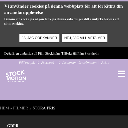
Vi använder cookies på denna webbplats för att förbättra din
användarupplevelse
Genom att klicka på någon länk på denna sida du ger ditt samtycke för oss att
sätta cookies.
JA, JAG GODKÄNNER
NEJ, JAG VILL VETA MER
Hoppa till huvudinnehåll
Detta är en undersida till Film Stockholm. Tillbaka till
Film Stockholm
Följ oss på:
Facebook
Instagram
#stockmotion
|
Arkiv
HEM
»
FILMER
» STORA PRIS
Du är här
GDPR