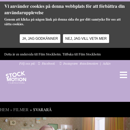
Vi använder cookies på denna webbplats för att förbättra din
användarupplevelse
Genom att klicka på någon länk på denna sida du ger ditt samtycke för oss att
sätta cookies.
JA, JAG GODKÄNNER
NEJ, JAG VILL VETA MER
Hoppa till huvudinnehåll
Detta är en undersida till Film Stockholm. Tillbaka till
Film Stockholm
Följ oss på:
Facebook
Instagram
#stockmotion
|
Arkiv
HEM
»
FILMER
» SVARARÅ
Du är här