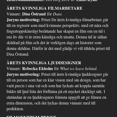
ÅRETS KVINNLIGA FILMARBETARE
Disa Östrand
Vinnare:
för
Dani.
Juryns motivering:
Priset för årets kvinnliga filmarbetare går
till en regissör som med kvinnans perspektiv, med ett nära och
fingertoppskänsligt berättande har skapat en film om en tid i
ens liv där vi är extra känsliga och utsatta. Denna tid är sällan
skildrad på film och det är verkligen dags att historier som
denna skildras. Därför är det med glädje vi vill tilldela priset till
Disa Östrand.
ÅRETS KVINNLIGA LJUDDESIGNER
Rebecka Ekholm
Vinnare:
för
What we leave behind.
Juryns motivering:
Priset till årets kvinnliga ljuddesigner går
till en person som har en klar vision med sin design, som har
varit precis i sina val och som har lyckats att koppla samtida
bilder till ljud från det förflutna på ett mycket skickligt sätt. I
slutändan är en ljuddesigners främsta uppgift att ge filmen en
extra dimension, och det lyckas denna vinnare med till
perfektion.