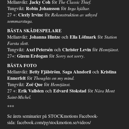
Jacky Coh
Mellanvikt:
för
The Classic Thief.
Robin Johansson
Tungvikt:
för
Inga hjältar.
Cicely Irvine
27 +:
för
Rekonstruktion av uthyrd
sommarstuga.
BÄSTA SKÅDESPELARE
Johanna Hintze
Ella Löfmark
Mellanvikt:
och
för
Station
Farsta slott
.
Axel Petersén
Christer Levin
Tungvikt:
och
för
Hemtjänst
.
Gizem Erdogan
27+:
för
Sorry not sorry
.
BÄSTA FOTO
Betty Fjälström
Saga Ahndoril
Kristina
Mellanvikt:
,
och
Ennerfelt
för
Thoughts on my mind.
Zoë Que
Tungvikt:
för
Hemtjänst.
Erik Vallsten
Edvard Stokstad
27 +:
och
för
Nära Mont
Saint-Michel.
***
Se årets seminarier på STOCKmotions Facebook-
sida:
facebook.com/pg/stockmotion.se/videos/