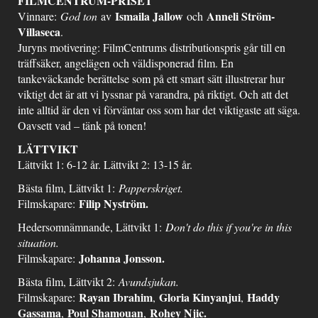
FILMCENTRUM-PRISET
Ismaila Jallow
Anneli Ström-
Vinnare:
God ton
av
och
Villaseca
.
Juryns motivering: FilmCentrums distributionspris går till en
träffsäker, angelägen och väldisponerad film. En
tankeväckande berättelse som på ett smart sätt illustrerar hur
viktigt det är att vi lyssnar på varandra, på riktigt. Och att det
inte alltid är den vi förväntar oss som har det viktigaste att säga.
Oavsett vad – tänk på tonen!
LÄTTVIKT
Lättvikt 1: 6-12 år. Lättvikt 2: 13-15 år.
Bästa film, Lättvikt 1:
Papperskriget.
Filip Nyström.
Filmskapare:
Hedersomnämnande, Lättvikt 1:
Don't do this if you're in this
situation.
Johanna Jonsson.
Filmskapare:
Bästa film, Lättvikt 2:
Avundsjukan.
Rayan Ibrahim
Gloria Kinyanjui
Haddy
Filmskapare:
,
,
Gassama
Poul Shamouan
Rohey Njic.
,
,