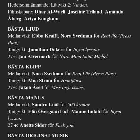
Hedersomnämnande, Lättvikt 2:
Vinden.
Dhay Al-Waeli
Josefine Triland
Amanda
Filmskapare:
,
,
Åberg
Ariya Kongkam.
,
BÄSTA LJUD
Ebba Krafft
Nora Svedman
Mellanvikt:
,
för
Real life (Press
Play).
Jonathan Dakers
Tungvikt:
för
Ingen lyssnar.
Jan Alvermark
27+:
för
Nära Mont Saint-Michel.
BÄSTA KLIPP
Nora Svedman
Mellanvikt:
för
Real Life (Press Play).
Moa Ström
Tungvikt:
för
Hemtjänst.
Jakob Åsell
27+:
för
Miss Inga Issues.
BÄSTA MANUS
Sandra Lööf
Mellanvikt:
för
500 kronor.
Elin Övergaard
Manne Indahl
Tungvikt:
och
för
Ingen
lyssnar.
Anette Sidor
27 +:
för
Fuck you.
BÄSTA ORIGINALMUSIK