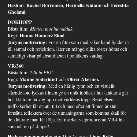
Hashim
Rachel Borromeo
Hermella Kidane
Fereshta
,
,
och
Gholami
.
DOKHOPP
Bästa film:
Motion mot huvudduk.
Hanna Hannerz Simå.
Regi:
Juryns motivering:
För en film som med säker hand bjuder in
till samtal och reflektion, låter en mängd olika röster höras och
samtidigt visar på absurditeten i politikens vardag.
VR/360
Bästa film:
24h in EBC.
Manne Söderlund
Oliver Akermo.
Regi:
och
Juryns motivering:
Med en härlig rytm och ett visuellt
slående foto lyckas filmen ge en unik inblick i hur tankarna går
hos klättrare på väg upp mot världens topp. Berättelsens
träffsäkerhet får en att, till och med efter att filmen är slut,
fortsätta reflektera över de utmaningarna som komma skall för
de klättrare man får följa. En mycket välproducerad VR-film
som når en på djupet!
Hedersomnämnande:
Linus Bylin
Hot Dog Love
av
.