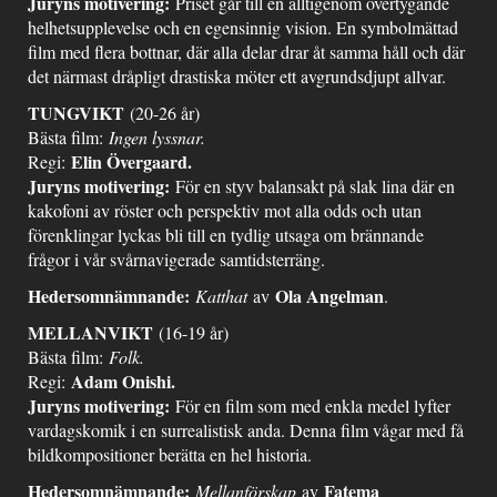
Juryns motivering:
Priset går till en alltigenom övertygande
helhetsupplevelse och en egensinnig vision. En symbolmättad
film med flera bottnar, där alla delar drar åt samma håll och där
det närmast dråpligt drastiska möter ett avgrundsdjupt allvar.
TUNGVIKT
(20-26 år)
Bästa film:
Ingen lyssnar.
Elin Övergaard.
Regi:
Juryns motivering:
För en styv balansakt på slak lina där en
kakofoni av röster och perspektiv mot alla odds och utan
förenklingar lyckas bli till en tydlig utsaga om brännande
frågor i vår svårnavigerade samtidsterräng.
Hedersomnämnande:
Ola Angelman
Katthat
av
.
MELLANVIKT
(16-19 år)
Bästa film:
Folk.
Adam Onishi.
Regi:
Juryns motivering:
För en film som med enkla medel lyfter
vardagskomik i en surrealistisk anda. Denna film vågar med få
bildkompositioner berätta en hel historia.
Hedersomnämnande:
Fatema
Mellanförskap
av