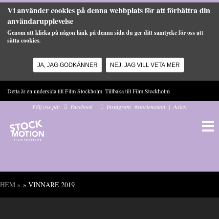
Vi använder cookies på denna webbplats för att förbättra din
användarupplevelse
Genom att klicka på någon länk på denna sida du ger ditt samtycke för oss att
sätta cookies.
JA, JAG GODKÄNNER
NEJ, JAG VILL VETA MER
Hoppa till huvudinnehåll
Detta är en undersida till Film Stockholm. Tillbaka till
Film Stockholm
Följ oss på:
Facebook
Instagram
#stockmotion
|
Arkiv
HEM
»
» VINNARE 2019
Du är här