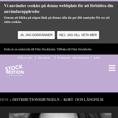
Vi använder cookies på denna webbplats för att förbättra din
användarupplevelse
Genom att klicka på någon länk på denna sida du ger ditt samtycke för oss att
sätta cookies.
JA, JAG GODKÄNNER
NEJ, JAG VILL VETA MER
Hoppa till huvudinnehåll
Detta är en undersida till Film Stockholm. Tillbaka till
Film Stockholm
Följ oss på:
Facebook
Instagram
#stockmotion
|
Arkiv
HEM
» DISTRIBUTIONSDJUNGELN – KORT- OCH LÅNGFILM
Du är här