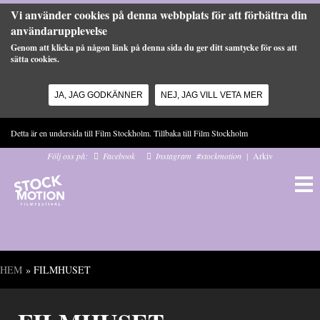
Vi använder cookies på denna webbplats för att förbättra din
användarupplevelse
Genom att klicka på någon länk på denna sida du ger ditt samtycke för oss att
sätta cookies.
JA, JAG GODKÄNNER
NEJ, JAG VILL VETA MER
Hoppa till huvudinnehåll
Detta är en undersida till Film Stockholm. Tillbaka till
Film Stockholm
Följ oss på:
Facebook
Instagram
#stockmotion
|
Arkiv
HEM
» FILMHUSET
Du är här