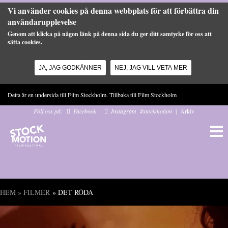
Vi använder cookies på denna webbplats för att förbättra din
användarupplevelse
Genom att klicka på någon länk på denna sida du ger ditt samtycke för oss att
sätta cookies.
JA, JAG GODKÄNNER
NEJ, JAG VILL VETA MER
Hoppa till huvudinnehåll
Detta är en undersida till Film Stockholm. Tillbaka till
Film Stockholm
Följ oss på:
Facebook
Instagram
#stockmotion
|
Arkiv
HEM
»
FILMER
» DET RÖDA
Du är här