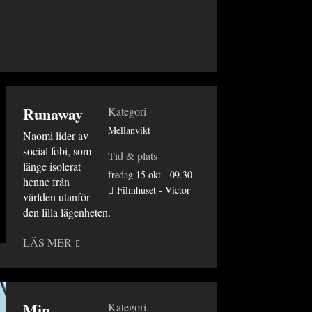
Runaway
Kategori
Mellanvikt
Naomi lider av
social fobi, som
Tid & plats
länge isolerat
fredag 15 okt - 09.30
henne från
Filmhuset - Victor
världen utanför
den lilla lägenheten.
LÄS MER
Min
Kategori