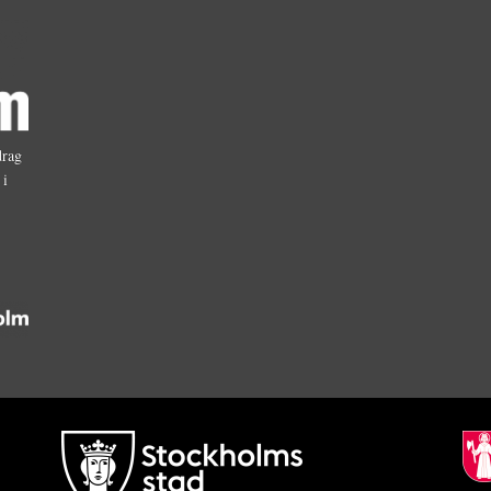
drag
 i