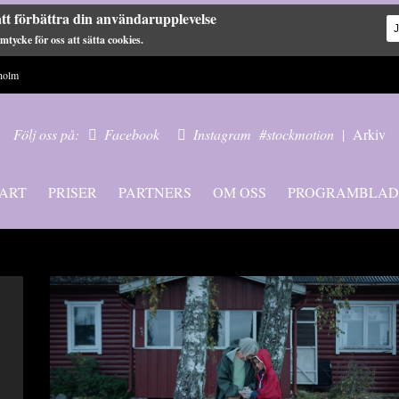
tt förbättra din användarupplevelse
tycke för oss att sätta cookies.
holm
Följ oss på:
Facebook
Instagram
#stockmotion
|
Arkiv
ART
PRISER
PARTNERS
OM OSS
PROGRAMBLAD