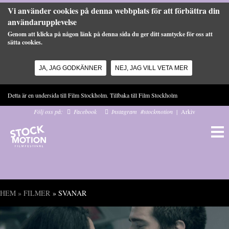
Vi använder cookies på denna webbplats för att förbättra din
användarupplevelse
Genom att klicka på någon länk på denna sida du ger ditt samtycke för oss att
sätta cookies.
JA, JAG GODKÄNNER
NEJ, JAG VILL VETA MER
Hoppa till huvudinnehåll
Detta är en undersida till Film Stockholm. Tillbaka till
Film Stockholm
Följ oss på:
Facebook
Instagram
#stockmotion
|
Arkiv
HEM
»
FILMER
» SVANAR
Du är här