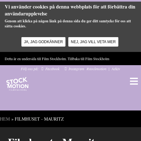
Vi använder cookies på denna webbplats för att förbättra din
användarupplevelse
Genom att klicka på någon länk på denna sida du ger ditt samtycke för oss att
sätta cookies.
JA, JAG GODKÄNNER
NEJ, JAG VILL VETA MER
Hoppa till huvudinnehåll
Detta är en undersida till Film Stockholm. Tillbaka till
Film Stockholm
Följ oss på:
Facebook
Instagram
#stockmotion
|
Arkiv
HEM
» FILMHUSET - MAURITZ
Du är här