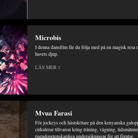
Microbis
I denna dansfilm får du följa med på en magisk resa n
havets djup.
LÄS MER
Mvua Farasi
För jockeys och hästskötare på den kenyanska galo
cirkulerar tillvaron kring träning, vägning, tidsmätni
pseudovetenskapliga undersökningar för att förutse