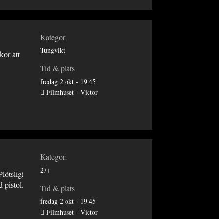
Kategori
Tungvikt
kor att
Tid & plats
fredag 2 okt - 19.45
Filmhuset - Victor
Kategori
27+
Plötsligt
 pistol.
Tid & plats
fredag 2 okt - 19.45
Filmhuset - Victor