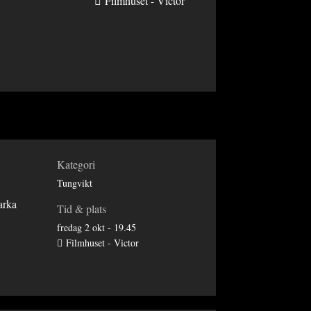
Filmhuset - Victor
Kategori
Tungvikt
arka
Tid & plats
fredag 2 okt - 19.45
Filmhuset - Victor