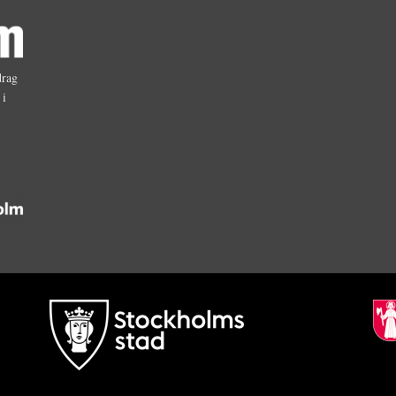
drag
 i