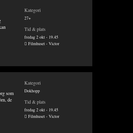
Kategori
27+
g
 kan
Tid & plats
fredag 2 okt - 19.45
Filmhuset - Victor
Kategori
Dokhopp
org som
örn, de
Tid & plats
fredag 2 okt - 19.45
Filmhuset - Victor