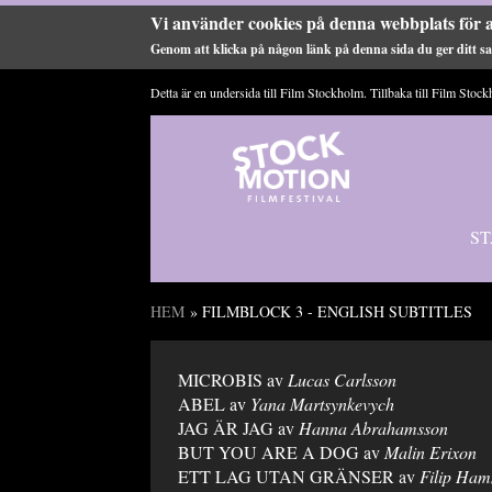
Vi använder cookies på denna webbplats för a
Genom att klicka på någon länk på denna sida du ger ditt sam
Hoppa till huvudinnehåll
Detta är en undersida till Film Stockholm. Tillbaka till
Film Stock
ST
HEM
» FILMBLOCK 3 - ENGLISH SUBTITLES
Du är här
MICROBIS av
Lucas Carlsson
ABEL av
Yana Martsynkevych
JAG ÄR JAG av
Hanna Abrahamsson
BUT YOU ARE A DOG av
Malin Erixon
ETT LAG UTAN GRÄNSER av
Filip Ha