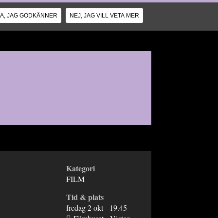
JA, JAG GODKÄNNER
NEJ, JAG VILL VETA MER
Kategori
FILM
Tid & plats
fredag 2 okt - 19.45