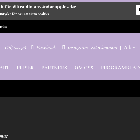
tt förbättra din användarupplevelse
tycke för oss att sätta cookies.
holm
Följ oss på:
Facebook
Instagram
#stockmotion
|
Arkiv
ART
PRISER
PARTNERS
OM OSS
PROGRAMBLAD
mmar