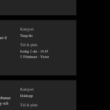
Kategori
Tungvikt
er il
Tid & plats
fredag 2 okt - 19.45
Filmhuset - Victor
Kategori
Dokhopp
ppbanan
ng och
Tid & plats