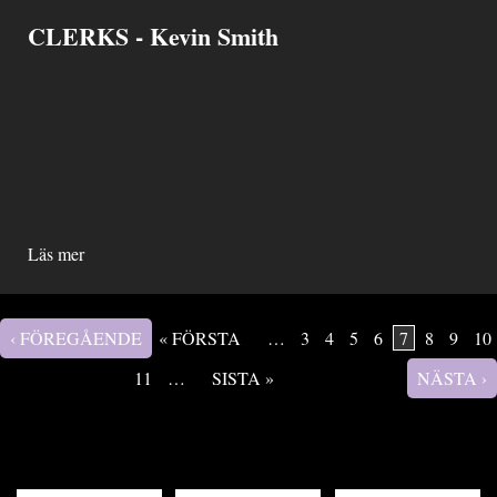
CLERKS - Kevin Smith
Läs mer
‹ FÖREGÅENDE
« FÖRSTA
…
3
4
5
6
7
8
9
10
Sidor
11
…
SISTA »
NÄSTA ›