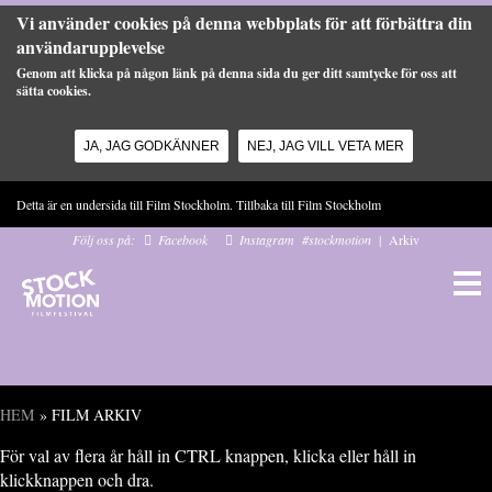
Vi använder cookies på denna webbplats för att förbättra din
användarupplevelse
Genom att klicka på någon länk på denna sida du ger ditt samtycke för oss att
sätta cookies.
JA, JAG GODKÄNNER
NEJ, JAG VILL VETA MER
Hoppa till huvudinnehåll
Detta är en undersida till Film Stockholm. Tillbaka till
Film Stockholm
Följ oss på:
Facebook
Instagram
#stockmotion
|
Arkiv
HEM
» FILM ARKIV
Du är här
För val av flera år håll in CTRL knappen, klicka eller håll in
klickknappen och dra.