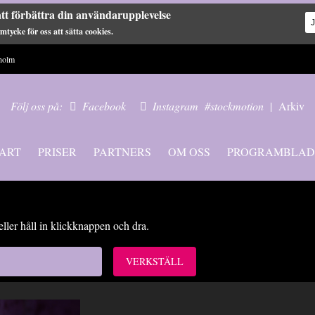
tt förbättra din användarupplevelse
tycke för oss att sätta cookies.
holm
Följ oss på:
Facebook
Instagram
#stockmotion
|
Arkiv
ART
PRISER
PARTNERS
OM OSS
PROGRAMBLAD
eller håll in klickknappen och dra.