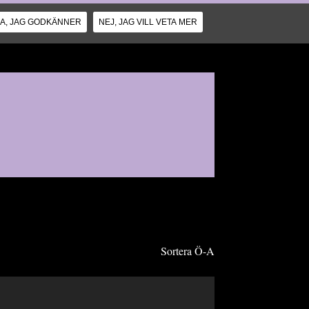
JA, JAG GODKÄNNER
NEJ, JAG VILL VETA MER
Sortera Ö-A