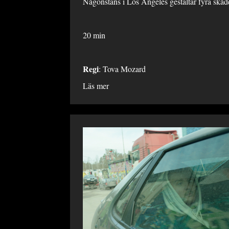
Någonstans i Los Angeles gestaltar fyra skåd
20 min
Regi
: Tova Mozard
Läs mer