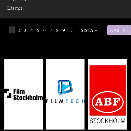
Läs mer
1
2
3
4
5
6
7
8
9
…
SISTA »
NÄSTA ›
Sidor