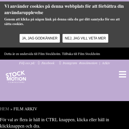
Vi använder cookies på denna webbplats för att förbättra din
användarupplevelse
Genom att klicka på någon länk på denna sida du ger ditt samtycke för oss att
sätta cookies.
JA, JAG GODKÄNNER
NEJ, JAG VILL VETA MER
Hoppa till huvudinnehåll
Detta är en undersida till Film Stockholm. Tillbaka till
Film Stockholm
Följ oss på:
Facebook
Instagram
#stockmotion
|
Arkiv
HEM
» FILM ARKIV
Du är här
För val av flera år håll in CTRL knappen, klicka eller håll in
klickknappen och dra.