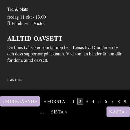
Tid & plats
fredag 11 okt - 13.00
Filmhuset - Victor
ALLTID OAVSETT
De finns två saker som tar upp hela Lenas liv: Djurgården IF
och dess supportrar på läktaren. Vad som än händer är hon där
för dom, alltid oavsett.
Läs mer
‹ FÖREGÅENDE
« FÖRSTA
1
2
3
4
5
6
7
8
9
Sidor
…
SISTA »
NÄSTA ›