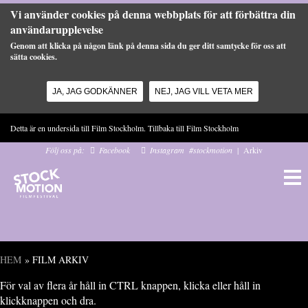
Vi använder cookies på denna webbplats för att förbättra din
användarupplevelse
Genom att klicka på någon länk på denna sida du ger ditt samtycke för oss att
sätta cookies.
JA, JAG GODKÄNNER
NEJ, JAG VILL VETA MER
Hoppa till huvudinnehåll
Detta är en undersida till Film Stockholm. Tillbaka till
Film Stockholm
Följ oss på:
Facebook
Instagram
#stockmotion
|
Arkiv
HEM
» FILM ARKIV
Du är här
För val av flera år håll in CTRL knappen, klicka eller håll in
klickknappen och dra.