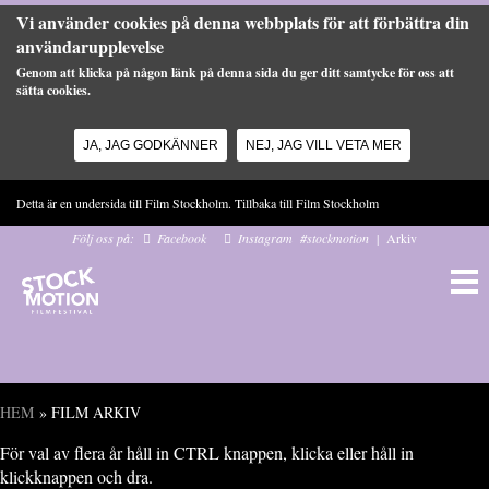
Vi använder cookies på denna webbplats för att förbättra din
användarupplevelse
Genom att klicka på någon länk på denna sida du ger ditt samtycke för oss att
sätta cookies.
JA, JAG GODKÄNNER
NEJ, JAG VILL VETA MER
Hoppa till huvudinnehåll
Detta är en undersida till Film Stockholm. Tillbaka till
Film Stockholm
Följ oss på:
Facebook
Instagram
#stockmotion
|
Arkiv
HEM
» FILM ARKIV
Du är här
För val av flera år håll in CTRL knappen, klicka eller håll in
klickknappen och dra.