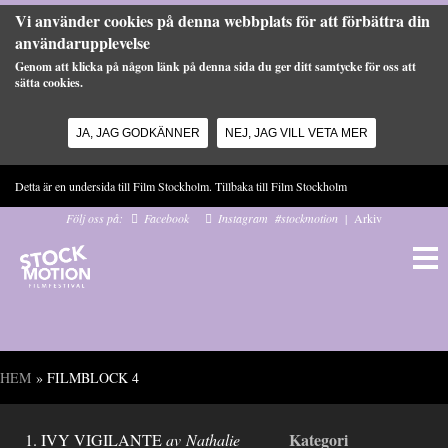
Vi använder cookies på denna webbplats för att förbättra din
användarupplevelse
Genom att klicka på någon länk på denna sida du ger ditt samtycke för oss att
sätta cookies.
JA, JAG GODKÄNNER
NEJ, JAG VILL VETA MER
Hoppa till huvudinnehåll
Detta är en undersida till Film Stockholm. Tillbaka till
Film Stockholm
Följ oss på:
Facebook
Instagram
#stockmotion
|
Arkiv
HEM
» FILMBLOCK 4
Du är här
Kategori
1. IVY VIGILANTE
av Nathalie