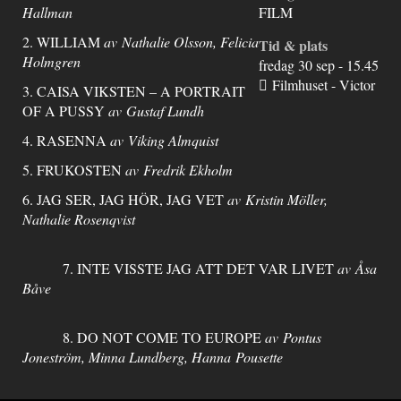
Hallman
FILM
2. WILLIAM
av Nathalie Olsson, Felicia
Tid & plats
Holmgren
fredag 30 sep - 15.45
Filmhuset - Victor
3. CAISA VIKSTEN – A PORTRAIT
OF A PUSSY
av Gustaf Lundh
4. RASENNA
av Viking Almquist
5. FRUKOSTEN
av Fredrik Ekholm
6. JAG SER, JAG HÖR, JAG VET
av Kristin Möller,
Nathalie Rosenqvist
7. INTE VISSTE JAG ATT DET VAR LIVET
av Åsa
Båve
8. DO NOT COME TO EUROPE
av Pontus
Joneström, Minna Lundberg, Hanna Pousette